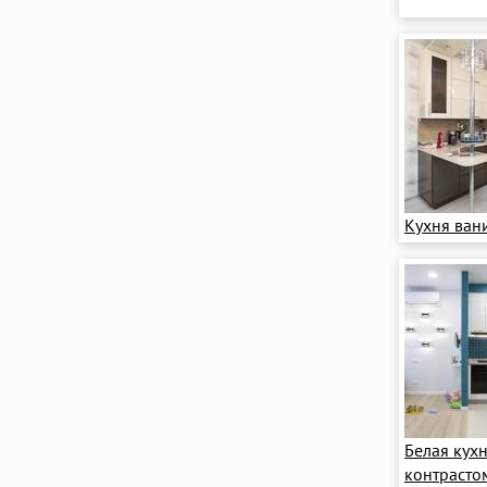
Кухня ван
Белая кух
контрасто