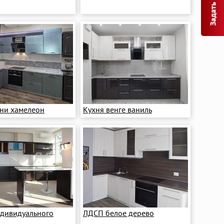
Задать вопрос
хни хамелеон
Кухня венге ваниль
ндивидуального
ЛДСП белое дерево