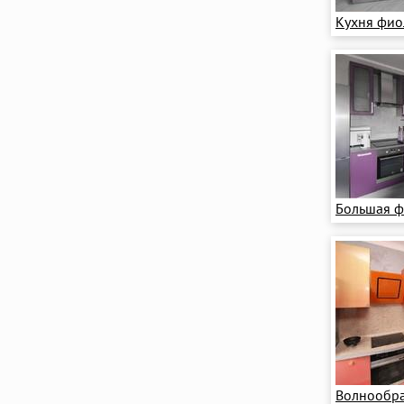
Кухня фио
Большая ф
Волнообра