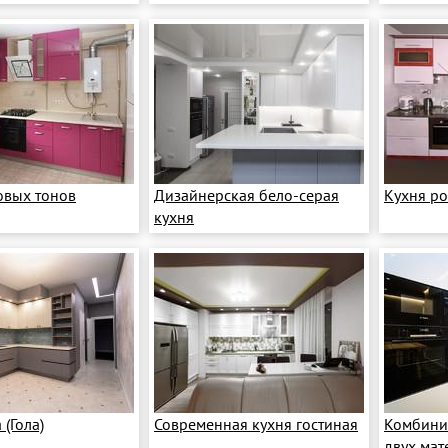
овых тонов
Дизайнерская бело-серая
Кухня ро
кухня
 (Гола)
Современная кухня гостиная
Комбини
двух мат