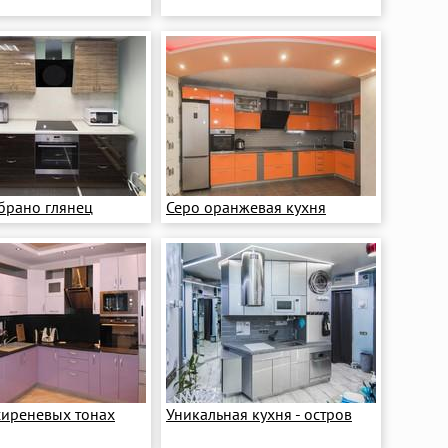
брано глянец
Серо оранжевая кухня
сиреневых тонах
Уникальная кухня - остров