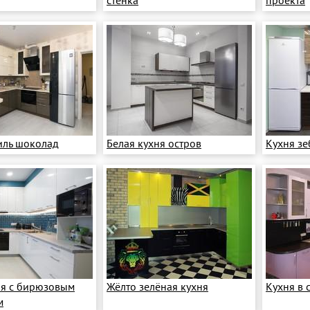
стенка
проекта
иль шоколад
Белая кухня остров
Кухня зе
ня с бирюзовым
Жёлто зелёная кухня
Кухня в 
м