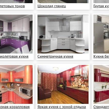
летовых тонов
Шоколад глянец
Гнутая к
иолетовая кухня
Симметричная кухня
Кухня б
зная коралловая
Яркая кухня с зоной отдыха
Стандарт