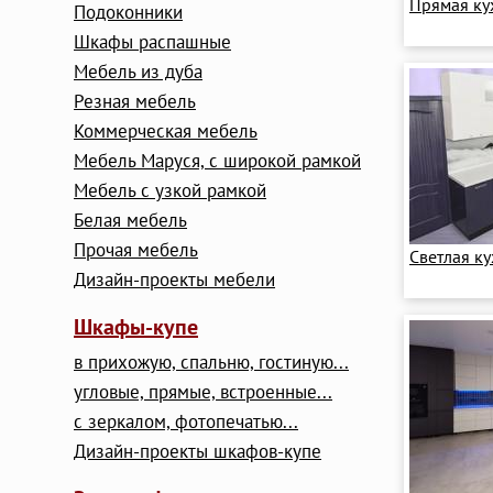
Прямая ку
Подоконники
Шкафы распашные
Мебель из дуба
Резная мебель
Коммерческая мебель
Мебель Маруся, с широкой рамкой
Мебель с узкой рамкой
Белая мебель
Прочая мебель
Светлая к
Дизайн-проекты мебели
Шкафы-купе
в прихожую, спальню, гостиную...
угловые, прямые, встроенные...
с зеркалом, фотопечатью...
Дизайн-проекты шкафов-купе