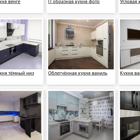
хня венге
П образная кухня фото
Угловая 
ухня тёмный низ
Облегчённая кухня ваниль
Кухня ва