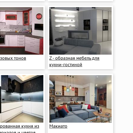
зовых тонов
Z - образная мебель для
кухни-гостиной
рованная кухня из
Макиато
ериалов и цветов