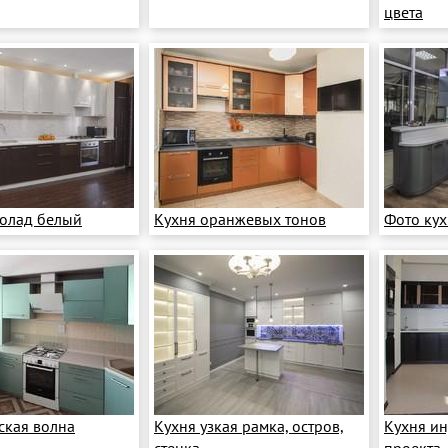
цвета
олад белый
Кухня оранжевых тонов
Фото ку
ская волна
Кухня узкая рамка, остров,
Кухня и