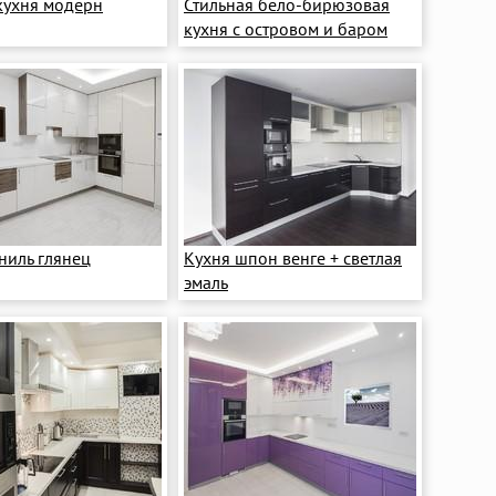
кухня модерн
Стильная бело-бирюзовая
кухня с островом и баром
ниль глянец
Кухня шпон венге + светлая
эмаль