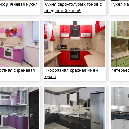
-коричневая кухня
Кухня серо-голубых тонов с
Кухня ма
обеденной зоной
стная сиреневая
П-образная красная мини
Интерьер
кухня