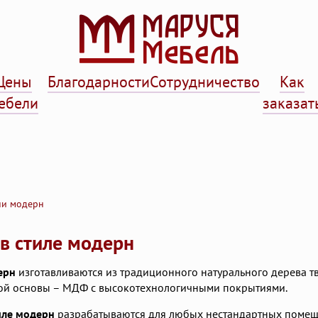
Цены
Благодарности
Сотрудничество
Как
ебели
заказат
ни модерн
в стиле модерн
ерн
изготавливаются из традиционного натурального дерева тв
ой основы – МДФ с высокотехнологичными покрытиями.
иле модерн
разрабатываются для любых нестандартных помеще