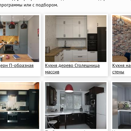
программы или с подбором.
ерн П-образная
Кухня дерево Столешница
Кухня н
массив
стены