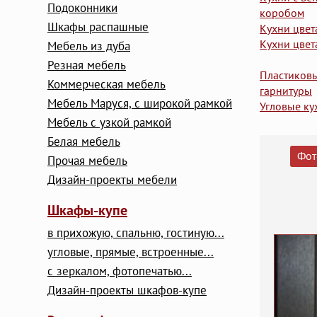
Подоконники
коробом
Шкафы распашные
Кухни цвет
Кухни цвет
Мебель из дуба
Резная мебель
Пластиков
Коммерческая мебель
гарнитуры
Мебель Маруся, с широкой рамкой
Угловые ку
Мебель с узкой рамкой
Белая мебель
Фот
Прочая мебель
Дизайн-проекты мебели
Шкафы-купе
в прихожую, спальню, гостиную...
угловые, прямые, встроенные...
с зеркалом, фотопечатью...
Дизайн-проекты шкафов-купе