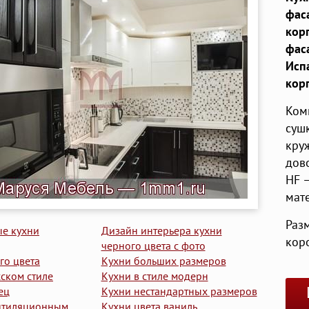
фас
кор
фаса
Исп
кор
Ком
сушк
круж
дов
HF 
мат
Раз
ые кухни
Дизайн интерьера кухни
кор
черного цвета с фото
го цвета
Кухни больших размеров
сском стиле
Кухни в стиле модерн
ец
Кухни нестандартных размеров
ентиляционным
Кухни цвета ваниль