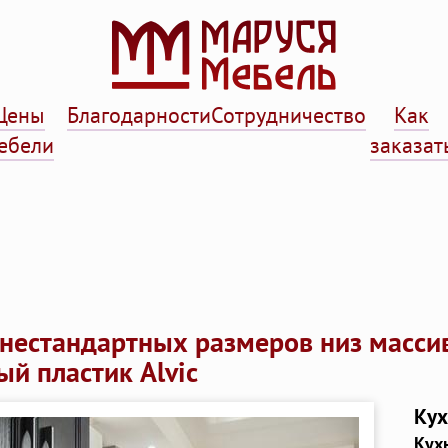
Цены
Благодарности
Сотрудничество
Как
ебели
заказат
нестандартных размеров низ массив
й пластик Alvic
Кух
Кухн