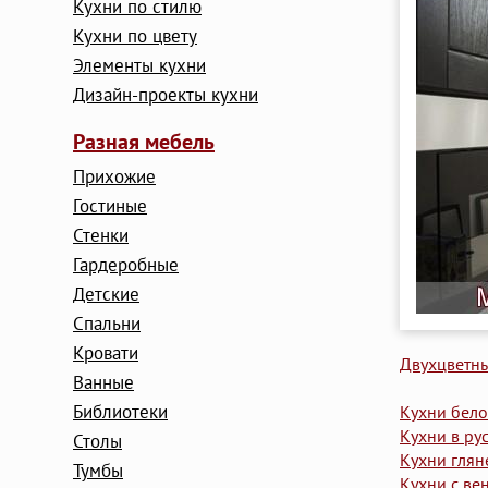
Кухни по стилю
Кухни по цвету
Элементы кухни
Дизайн-проекты кухни
Разная мебель
Прихожие
Гостиные
Стенки
Гардеробные
Детские
Cпальни
Кровати
Двухцветн
Ванные
Библиотеки
Кухни бело
Кухни в ру
Столы
Кухни глян
Тумбы
Кухни с в