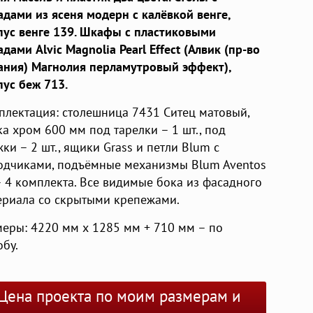
адами из ясеня модерн с калёвкой венге,
пус венге 139. Шкафы с пластиковыми
дами Alvic Magnolia Pearl Effect (Алвик (пр-во
ания) Магнолия перламутровый эффект),
пус беж 713.
плектация: столешница 7431 Ситец матовый,
а хром 600 мм под тарелки – 1 шт., под
ки – 2 шт., ящики Grass и петли Blum с
одчиками, подъёмные механизмы Blum Aventos
– 4 комплекта. Все видимые бока из фасадного
ериала со скрытыми крепежами.
меры: 4220 мм х 1285 мм + 710 мм – по
обу.
Цена проекта по моим размерам и