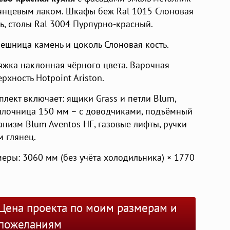
лянцевым лаком. Шкафы беж Ral 1015 Слоновая
ть, столы Ral 3004 Пурпурно-красный.
лешница камень и цоколь Слоновая кость.
яжка наклонная чёрного цвета. Варочная
рхность Hotpoint Ariston.
плект включает: ящики Grass и петли Blum,
ылочница 150 мм – с доводчиками, подъёмный
анизм Blum Aventos HF, газовые лифты, ручки
м глянец.
меры: 3060 мм (без учёта холодильника) × 1770
Цена проекта по моим размерам и
пожеланиям