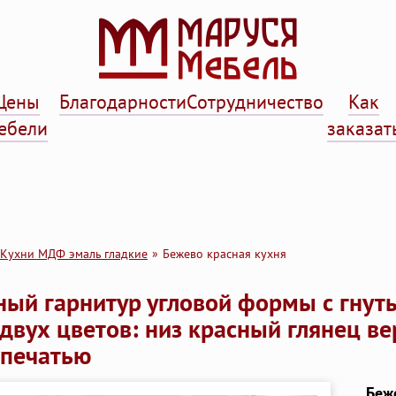
Цены
Благодарности
Сотрудничество
Как
ебели
заказат
Кухни МДФ эмаль гладкие
Бежево красная кухня
ный гарнитур угловой формы с гну
 двух цветов: низ красный глянец в
опечатью
Беж