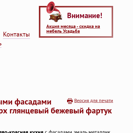
Внимание!
Акция месяца - скидка на
мебель Усадьба
Контакты
ь
тыми фасадами
Версия для печати
ерх глянцевый бежевый фартук
ево-красная кухня
с фасадами эмаль металлик