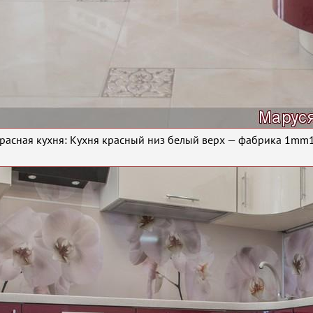
расная кухня: Кухня красный низ белый верх — фабрика 1mm1