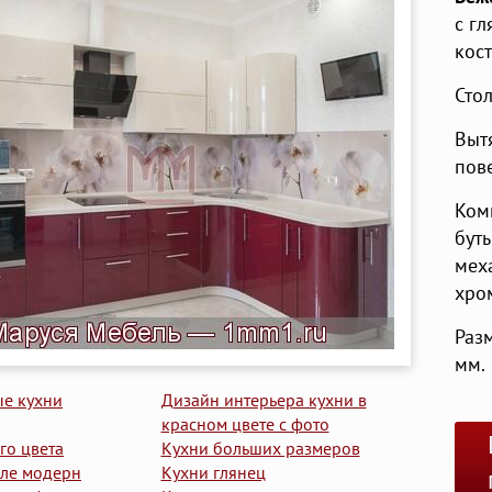
с г
кос
Сто
Выт
пове
Ком
бут
мех
хро
Раз
мм.
ые кухни
Дизайн интерьера кухни в
красном цвете с фото
го цвета
Кухни больших размеров
иле модерн
Кухни глянец