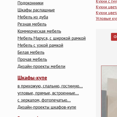
Кухни с гн
Подоконники
Кухни цвет
Шкафы распашные
Кухни цвет
Мебель из дуба
Угловые ку
Резная мебель
Коммерческая мебель
Ф
Мебель Маруся, с широкой рамкой
Мебель с узкой рамкой
Белая мебель
Прочая мебель
Дизайн-проекты мебели
Шкафы-купе
в прихожую, спальню, гостиную...
угловые, прямые, встроенные...
с зеркалом, фотопечатью...
Дизайн-проекты шкафов-купе