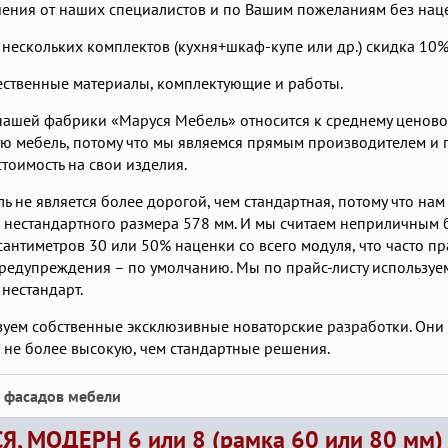
ния от наших специалистов и по Вашим пожеланиям без наце
 нескольких комплектов (кухня+шкаф-купе или др.) скидка 10
ественные материалы, комплектующие и работы.
нашей фабрики «Маруся Мебель» относится к среднему ценово
ю мебель, потому что мы являемся прямым производителем и 
тоимость на свои изделия.
ь не является более дорогой, чем стандартная, потому что нам
 нестандартного размера 578 мм. И мы считаем неприличным б
сантиметров 30 или 50% наценки со всего модуля, что часто 
предупреждения – по умолчанию. Мы по прайс-листу используе
 нестандарт.
уем собственные эксклюзивные новаторские разработки. Они и
, не более высокую, чем стандартные решения.
 фасадов мебели
Я, МОДЕРН 6 или 8 (рамка 60 или 80 мм)