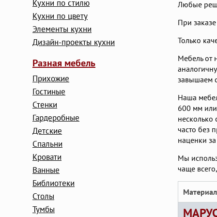
Кухни по стилю
Любые реше
Кухни по цвету
При заказе
Элементы кухни
Только кач
Дизайн-проекты кухни
Мебель от 
Разная мебель
аналогичну
Прихожие
завышаем с
Гостиные
Наша мебел
Стенки
600 мм или
Гардеробные
несколько 
часто без 
Детские
наценки за
Cпальни
Кровати
Мы использ
чаще всего
Ванные
Библиотеки
Материал
Столы
Тумбы
МАРУС