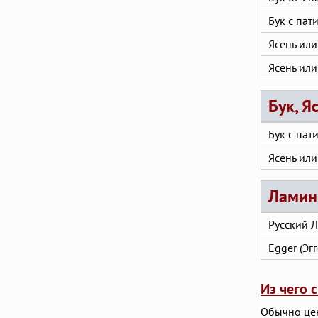
Бук с пат
Ясень или
Ясень или
Бук, Я
Бук с пат
Ясень или
Ламин
Русский 
Egger (Эгг
Из чего 
Обычно цен