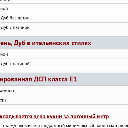
иной
 Дуб без патины
 Дуб с патиной
сень, Дуб в итальянских стилях
иной
 Дуб с патиной
ированная ДСП класса E1
Ламинат
ер)
складывается цена кухни за погонный метр
а за м/п включает стандартный минимальный набор материал