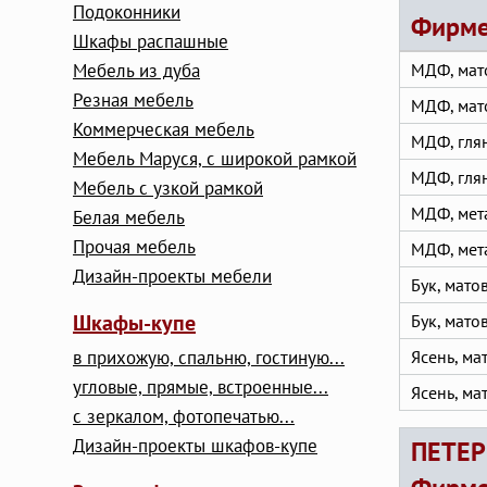
Подоконники
Фирме
Шкафы распашные
Мебель из дуба
МДФ, мат
Резная мебель
МДФ, мат
Коммерческая мебель
МДФ, гля
Мебель Маруся, с широкой рамкой
МДФ, гля
Мебель с узкой рамкой
МДФ, мет
Белая мебель
Прочая мебель
МДФ, мет
Дизайн-проекты мебели
Бук, мато
Шкафы-купе
Бук, мато
в прихожую, спальню, гостиную...
Ясень, ма
угловые, прямые, встроенные...
Ясень, ма
с зеркалом, фотопечатью...
Дизайн-проекты шкафов-купе
ПЕТЕР