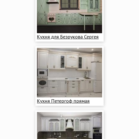
Кухня для Безрукова Сергея
Кухня Петергоф прямая