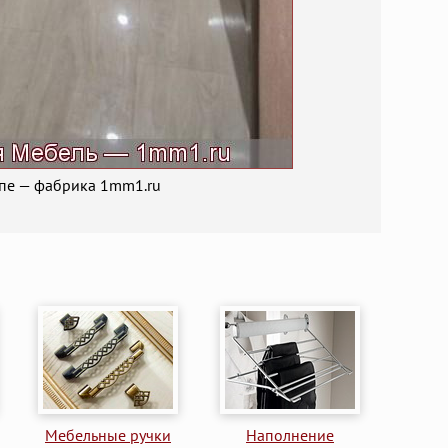
упе — фабрика 1mm1.ru
Мебельные ручки
Наполнение