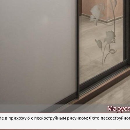
е в прихожую с пескоструйным рисунком: Фото пескоструйног