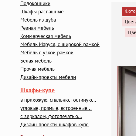
Подоконники
Фото
Шкафы распашные
Мебель из дуба
Цвет
Резная мебель
Цве
Коммерческая мебель
Мебель Маруся, с широкой рамкой
Мебель с узкой рамкой
Белая мебель
Прочая мебель
Дизайн-проекты мебели
Шкафы-купе
в прихожую, спальню, гостиную...
угловые, прямые, встроенные...
с зеркалом, фотопечатью...
Дизайн-проекты шкафов-купе