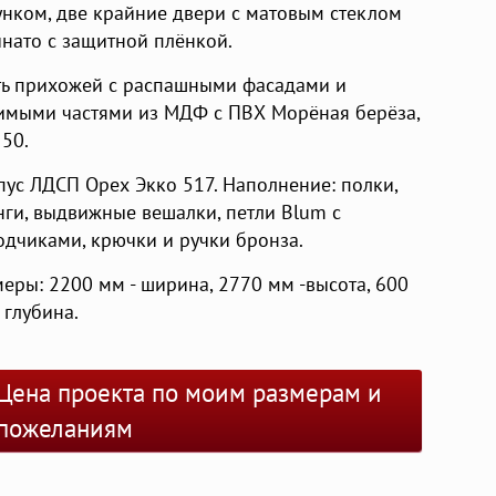
унком, две крайние двери с матовым стеклом
инато с защитной плёнкой.
ть прихожей с распашными фасадами и
имыми частями из МДФ с ПВХ Морёная берёза,
 50.
пус ЛДСП Орех Экко 517. Наполнение: полки,
нги, выдвижные вешалки, петли Blum с
одчиками, крючки и ручки бронза.
меры: 2200 мм - ширина, 2770 мм -высота, 600
 глубина.
Цена проекта по моим размерам и
пожеланиям