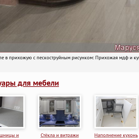
е в прихожую с пескоструйным рисунком: Прихожая мдф и к
уары для мебели
ешницы и
Стёкла и витражи
Наполнение кухонь