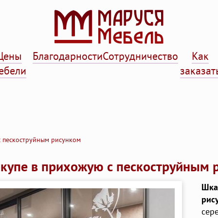
Цены
Благодарности
Сотрудничество
Как
ебели
заказат
с пескоструйным рисунком
купе в прихожую с пескоструйным 
Шка
рис
сере