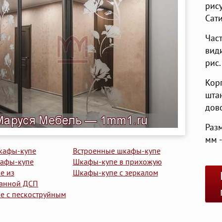
рис
Сат
Час
вид
рис.
Кор
шта
дов
Раз
мм -
кафы-купе
Встроенные шкафы-купе
афы-купе
Шкафы-купе в прихожую
е из
Шкафы-купе с зеркалом
анной ДСП
е с пескоструйным