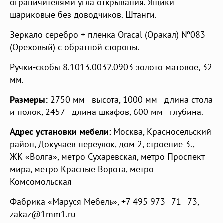
ограничителями угла открывания. Ящики
шариковые без доводчиков. Штанги.
Зеркало серебро + пленка Oracal (Оракал) №083
(Ореховый) с обратной стороны.
Ручки-скобы 8.1013.0032.0903 золото матовое, 32
мм.
Размеры:
2750 мм - высота, 1000 мм - длина стола
и полок, 2457 - длина шкафов, 600 мм - глубина.
Адрес установки мебели:
Москва
,
Красносельский
район
,
Докучаев переулок, дом 2, строение 3.
,
ЖК «Волга»
,
метро Сухаревская
,
метро Проспект
мира
,
метро Красные Ворота
,
метро
Комсомольская
Фабрика «Маруся Мебель»
,
+7 495 973–71–73
,
zakaz@1mm1.ru