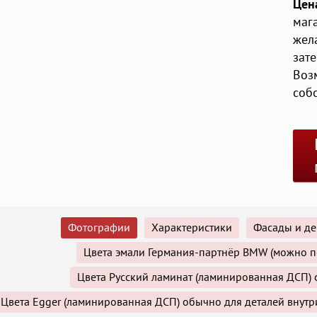
Цен
маг
жел
зат
Воз
соб
Фотографии
Характеристики
Фасады и де
Цвета эмали Германия-партнёр BMW (можно п
Цвета Русский ламинат (ламинированная ДСП) 
Цвета Egger (ламинированная ДСП) обычно для деталей внутр