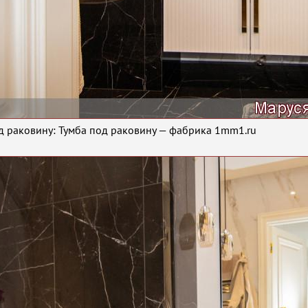
д раковину: Тумба под раковину — фабрика 1mm1.ru