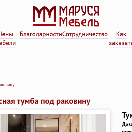
Цены
Благодарности
Сотрудничество
Как
ебели
заказат
аковину
сная тумба под раковину
Ту
Диз
пож