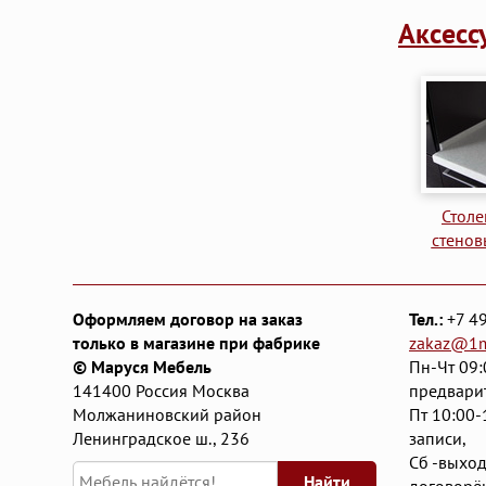
Аксесс
Стол
стенов
Оформляем договор на заказ
Тел.:
+7 4
только в магазине при фабрике
zakaz@1
© Маруся Мебель
Пн-Чт 09:
141400
Россия
Москва
предвари
Молжаниновский район
Пт 10:00-
Ленинградское ш., 236
записи,
Сб -выход
Найти