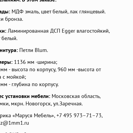
ады:
МДФ эмаль, цвет белый, лак глянцевый.
ки бронза.
ки:
Ламинированная ДСП Egger влагостойкий,
 белый.
нитура:
Петли Blum.
меры:
1136 мм -ширина;
мм - высота по корпусу, 960 мм -высота от
а с мойкой;
мм - глубина по корпусу.
ес установки мебели:
Московская область
,
имки, мкрн. Новогорск
,
ул.Заречная
.
рика «Маруся Мебель»
,
+7 495 973–71–73
,
az@1mm1.ru