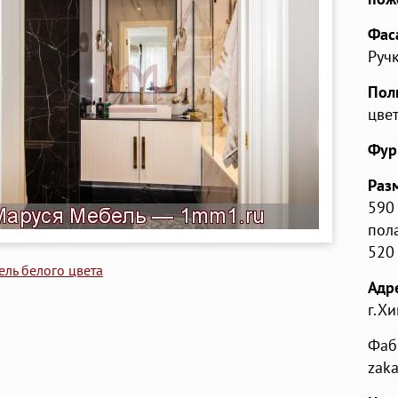
Фас
Руч
Пол
цвет
Фур
Раз
590 
пол
520 
ель белого цвета
Адр
г.Х
Фаб
zak