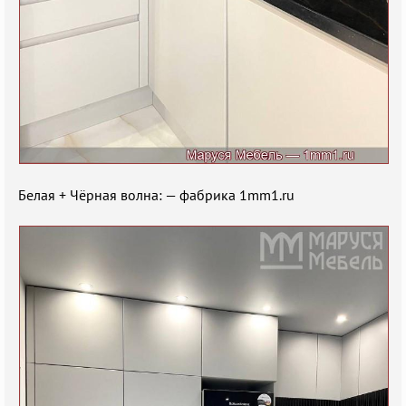
Белая + Чёрная волна: — фабрика 1mm1.ru