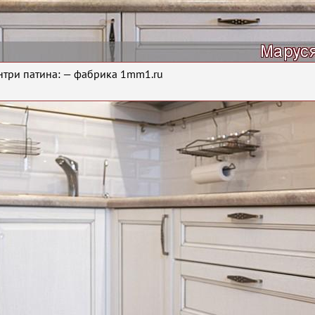
нтри патина: — фабрика 1mm1.ru