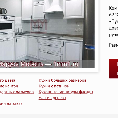
Ком
624
«Пун
дов
ручк
Раз
го цвета
Кухни больших размеров
иле кантри
Кухни с патиной
дартных размеров
Кухонные гарнитуры фасады
массив дерева
хни на заказ