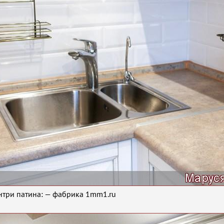
нтри патина: — фабрика 1mm1.ru