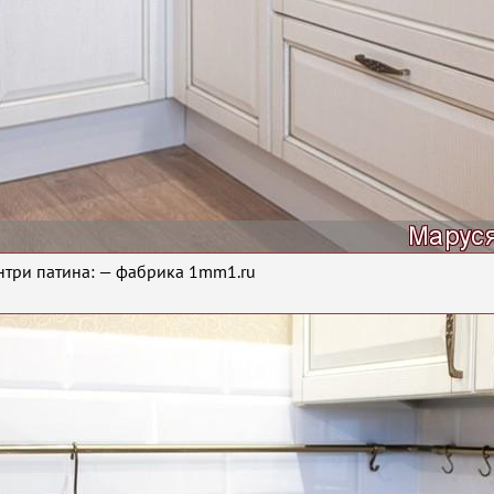
нтри патина: — фабрика 1mm1.ru