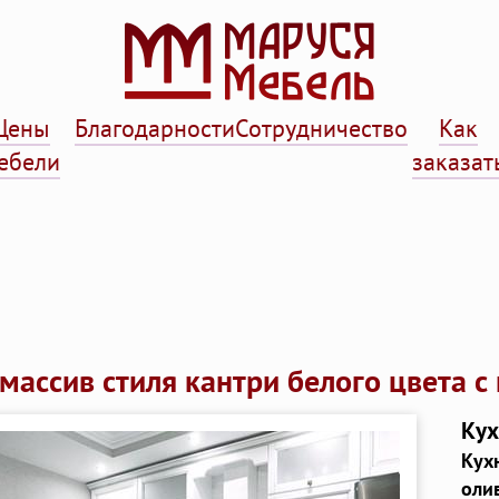
Цены
Благодарности
Сотрудничество
Как
ебели
заказат
массив стиля кантри белого цвета с
Кух
Кух
оли