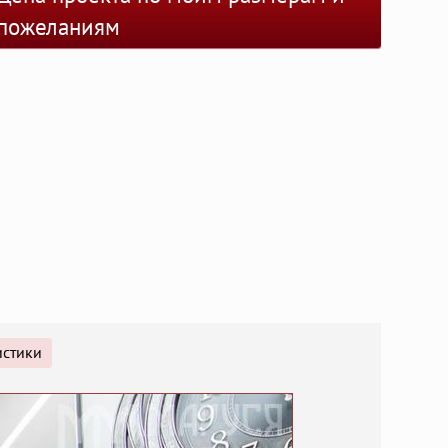
пожеланиям
истики