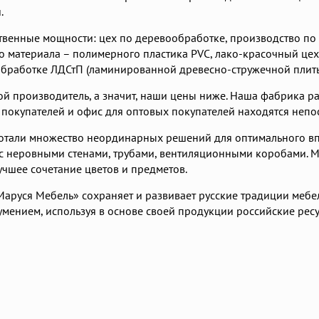
.
венные мощности: цех по деревообработке, производство по 
о материала – полимерного пластика PVC, лако-красочный цех
обработке ЛДСтП (ламинированной древесно-стружечной плиты
й производитель, а значит, наши цены ниже. Наша фабрика ра
покупателей и офис для оптовых покупателей находятся непо
отали множество неординарных решений для оптимального в
с неровными стенами, трубами, вентиляционными коробами. М
учшее сочетание цветов и предметов.
аруся Мебель» сохраняет и развивает русские традиции мебел
умением, используя в основе своей продукции российские рес