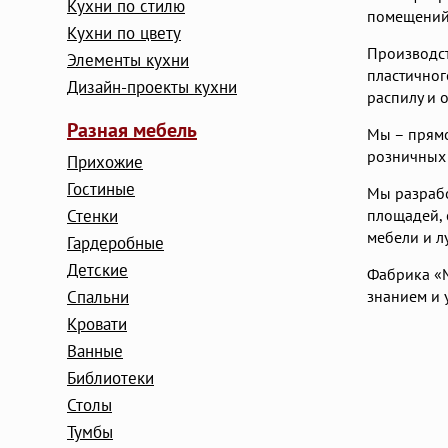
Кухни по стилю
помещений
Кухни по цвету
Производст
Элементы кухни
пластичног
Дизайн-проекты кухни
распилу и 
Разная мебель
Мы – прямо
розничных 
Прихожие
Гостиные
Мы разраб
Стенки
площадей, 
мебели и л
Гардеробные
Детские
Фабрика «М
Cпальни
знанием и 
Кровати
Ванные
Библиотеки
Столы
Тумбы